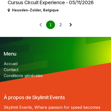
Cursus Circuit Experience - 05/11/2026
Heusden-Zolder
,
Belgique
1
2
Menu
Accueil
Contact
Conditions générales
À propos de Skylimit Events
Skylimit Events, Where passion for speed becomes