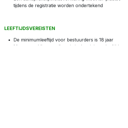
tijdens de registratie worden ondertekend
LEEFTIJDSVEREISTEN
De minimumleeftijd voor bestuurders is 18 jaar
Met een geldige racelicentie is de minimumleeftijd
voor bestuurders 16 jaar
Passagiers moeten minstens 16 jaar oud zijn (geen
licentie vereist)
EERSTE KEER TRACKDAY?
Wij raden bestuurders die nog nooit aan een trackday
hebben deelgenomen aan om zich in te schrijven voor
de Circuit Experience Course op Circuit Zolder, waarin
rijgedrag op het circuit, veiligheidsprocedures en ideale