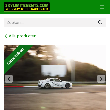
Overslaan naar inhoud
Alle producten
Cadeaubon