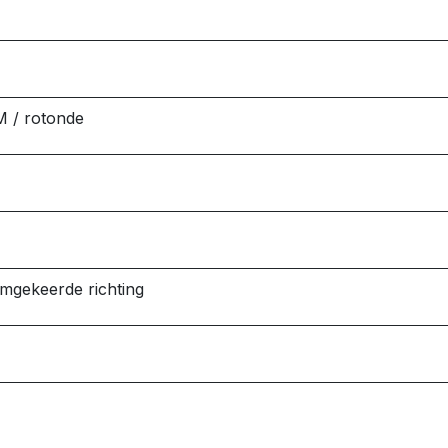
M / rotonde
omgekeerde richting