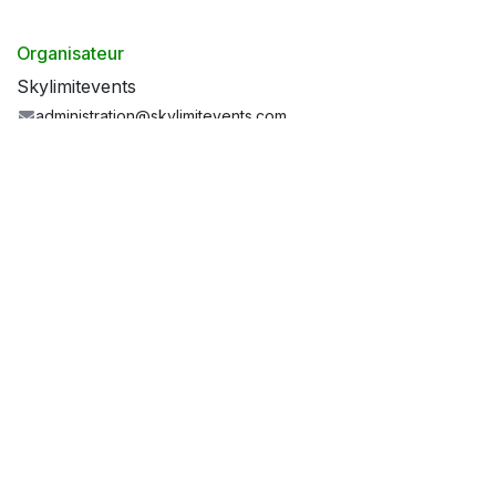
Organisateur
Skylimitevents
administration@skylimitevents.com
Documents
2026 Terms & Conditions.pdf
2026-Afstand-van-Verhaal-Own-risk-waiver.pdf